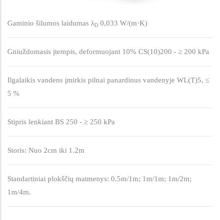
Gaminio šilumos laidumas λ
0,033 W/(m·K)
D
Gniuždomasis įtempis, deformuojant 10% CS(10)200 - ≥ 200 kPa
Ilgalaikis vandens įmirkis pilnai panardinus vandenyje WL(T)5, ≤
5 %
Stipris lenkiant BS 250 - ≥ 250 kPa
Storis: Nuo 2cm iki 1.2m
Standartiniai plokščių matmenys: 0.5m/1m; 1m/1m; 1m/2m;
1m/4m.