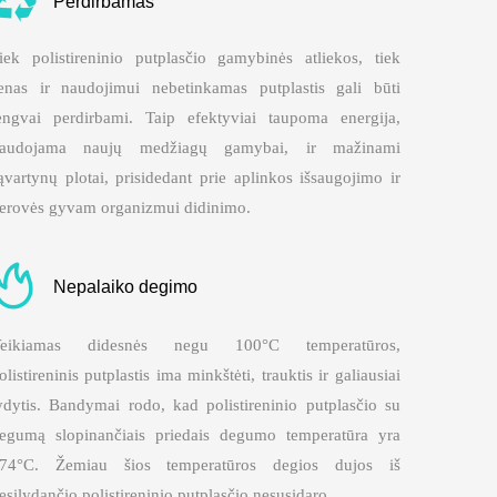
Perdirbamas
iek polistireninio putplasčio gamybinės atliekos, tiek
enas ir naudojimui nebetinkamas putplastis gali būti
engvai perdirbami. Taip efektyviai taupoma energija,
audojama naujų medžiagų gamybai, ir mažinami
ąvartynų plotai, prisidedant prie aplinkos išsaugojimo ir
erovės gyvam organizmui didinimo.
Nepalaiko degimo
eikiamas didesnės negu 100°C temperatūros,
olistireninis putplastis ima minkštėti, trauktis ir galiausiai
ydytis. Bandymai rodo, kad polistireninio putplasčio su
egumą slopinančiais priedais degumo temperatūra yra
74°C. Žemiau šios temperatūros degios dujos iš
esilydančio polistireninio putplasčio nesusidaro.