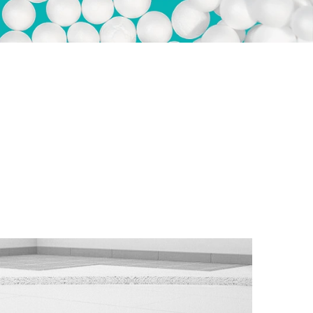
tiriami šilumos nuostoliai yra ne tik finansiniai. Šaltos
na komforto lygį. Jei kambariuose jaučiamas šaltis,