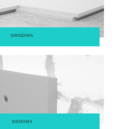
i grindų ir sienų sandūrų, patalpose bus nemalonu. Tad
ingas etapas.
GRINDIMS
 statiniai netenka per sienų konstrukcijas, jų jungtis, o
os. Sienų termoizoliacijai naudojant polistireninį putplastį
mo kaštai, pagerėja patalpų mikroklimatas, išlaikomas
o dekorą.
SIENOMS