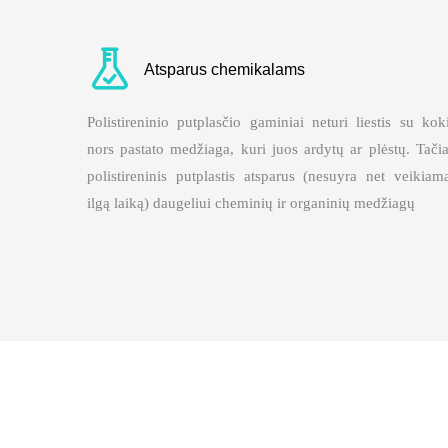
Atsparus chemikalams
Polistireninio putplasčio gaminiai neturi liestis su kok
nors pastato medžiaga, kuri juos ardytų ar plėstų. Tači
polistireninis putplastis atsparus (nesuyra net veikiam
ilgą laiką) daugeliui cheminių ir organinių medžiagų