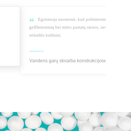
Egzistuoja nuomonė, kad polistireniniu putplasčiu n
gelžbetoninių bei mūro pastatų sienos, nes namui tars
nelaidūs kailiniai.
Vandens garų skvarba konstrukcijose