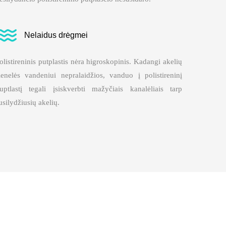
Nelaidus drėgmei
olistireninis putplastis nėra higroskopinis. Kadangi akelių
ienelės vandeniui nepralaidžios, vanduo į polistireninį
uptlastį tegali įsiskverbti mažyčiais kanalėliais tarp
usilydžiusių akelių.