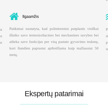
Ilgaamžis
Patikimai nustatyta, kad polistireninis putplastis visiškai
ia
P
išlaiko savo termoizoliacines bei mechanines savybes bei
au
s
atlieka savo funkcijas per visą pastato gyvavimo trukmę,
as
p
kuri šiandien paprastai apibrėžiama kaip mažiausiai 50
s
metų.
Ekspertų patarimai
___________________________________