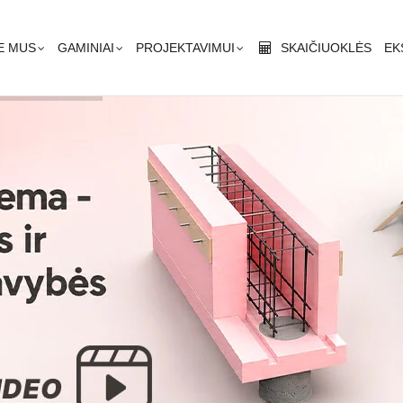
rindinė
igacija
E MUS
GAMINIAI
PROJEKTAVIMUI
SKAIČIUOKLĖS
EK