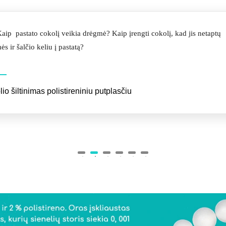
aip pastato cokolį veikia drėgmė? Kaip įrengti cokolį, kad jis netaptų
s ir šalčio keliu į pastatą?
io šiltinimas polistireniniu putplasčiu