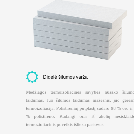
Didelė šilumos varža
Medžiagos termoizoliacines savybes nusako šilum
laidumas. Juo šilumos laidumas mažesnis, juo geres
termoizoliacija. Polistireninį putplastį sudaro 98 % oro ir
% polistireno. Kadangi oras iš akelių nesisklaid
termozioliacinis poveikis išlieka pastovus