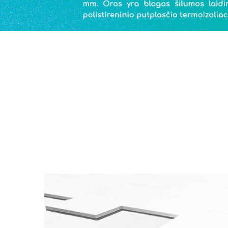
Didžiausia plokščių stogų problema - stovinti
hidroizoliaciniam sluoksniui. Sprendimas - Šiloporo putp