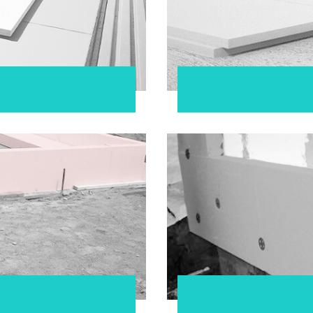
vanduo efektyviai nuteka į
sklindantis nuo grindų be
oksnis.
grindų apšiltinimas - atsak
Apie 15-25 % šilumos žiemą
tiniame kontakte su žeme, o
vasarą gauna tiek pat šilum
 įrengimui labiausiai tinka
sumažinami šildymo/vėdini
.
lankstumas renkantis fasad