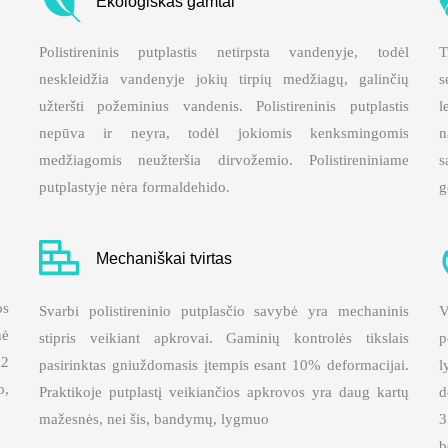
Ekologiškas gamtai
Polistireninis putplastis netirpsta vandenyje, todėl
T
neskleidžia vandenyje jokių tirpių medžiagų, galinčių
s
užteršti požeminius vandenis. Polistireninis putplastis
l
nepūva ir neyra, todėl jokiomis kenksmingomis
n
medžiagomis neužteršia dirvožemio. Polistireniniame
s
putplastyje nėra formaldehido.
g
Mechaniškai tvirtas
os
Svarbi polistireninio putplasčio savybė yra mechaninis
V
nė
stipris veikiant apkrovai. Gaminių kontrolės tikslais
p
 2
pasirinktas gniuždomasis įtempis esant 10% deformacijai.
l
o,
Praktikoje putplastį veikiančios apkrovos yra daug kartų
d
mažesnės, nei šis, bandymų, lygmuo
3
b