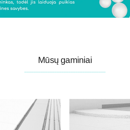
Mūsų gaminiai
___________________________________
s vanduo, kuris kenkia
Grindys - atitvara, kur pa
lasčio nuolydinės plokštės.
grindys ženkliai sumaži