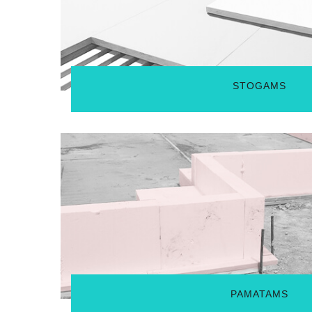
Jos atlieka 2 funkcijas: užtikriną reikiamą nuolydį - 
surinkimą bei veikia kaip papildomas termoizoliacijos slu
STOGAMS
Pamatai – esminis statinio elementas. Pamatas yra nuola
drėgmė gali prastinti izoliacines savybes. Todėl pamatų
ypač mažą vandens įmirkį turintis polistireninis putplastis
PAMATAMS