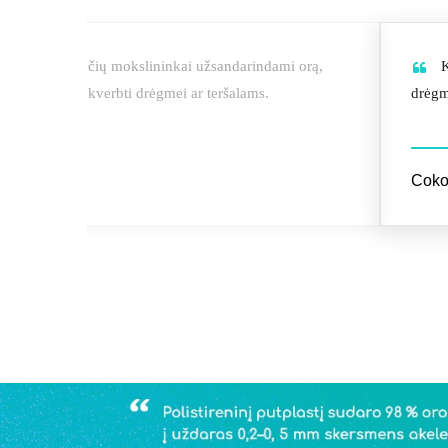
į sukūrė vokiečių mokslininkai užsandarindami orą,
K
neleisdami įsiskverbti drėgmei ar teršalams.
drėgmė
Cokol