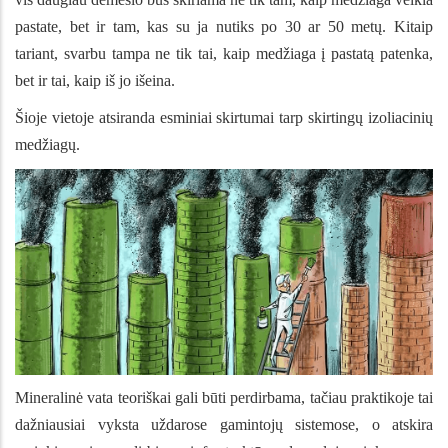
pastate, bet ir tam, kas su ja nutiks po 30 ar 50 metų. Kitaip
tariant, svarbu tampa ne tik tai, kaip medžiaga į pastatą patenka,
bet ir tai, kaip iš jo išeina.
Šioje vietoje atsiranda esminiai skirtumai tarp skirtingų izoliacinių
medžiagų.
Mineralinė vata teoriškai gali būti perdirbama, tačiau praktikoje tai
dažniausiai vyksta uždaro
se gamintojų sistemose, o atskira