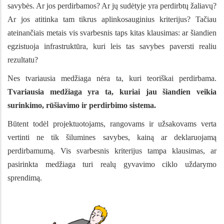
savybės. Ar jos perdirbamos? Ar jų sudėtyje yra perdirbtų žaliavų?
Ar jos atitinka tam tikrus aplinkosauginius kriterijus?
Tačiau
ateinančiais metais vis svarbesnis taps kitas klausimas: ar šiandien
egzistuoja infrastruktūra, kuri leis tas savybes paversti realiu
rezultatu?
Nes tvariausia medžiaga nėra ta, kuri teoriškai perdirbama.
Tvariausia medžiaga yra ta, kuriai jau šiandien veikia
surinkimo, rūšiavimo ir perdirbimo sistema.
Būtent todėl projektuotojams, rangovams ir užsakovams verta
vertinti ne tik šilumines savybes, kainą ar deklaruojamą
perdirbamumą. Vis svarbesnis kriterijus tampa klausimas, ar
pasirinkta medžiaga turi realų gyvavimo ciklo uždarymo
sprendimą.