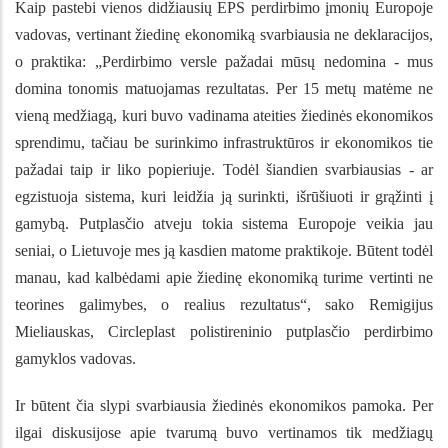
Kaip pastebi vienos didžiausių EPS perdirbimo įmonių Europoje
vadovas, vertinant žiedinę ekonomiką svarbiausia ne deklaracijos,
o praktika: „Perdirbimo versle pažadai mūsų nedomina - mus
domina tonomis matuojamas rezultatas. Per 15 metų matėme ne
vieną medžiagą, kuri buvo vadinama ateities žiedinės ekonomikos
sprendimu, tačiau be surinkimo infrastruktūros ir ekonomikos tie
pažadai taip ir liko popieriuje. Todėl šiandien svarbiausias - ar
egzistuoja sistema, kuri leidžia ją surinkti, išrūšiuoti ir grąžinti į
gamybą. Putplasčio atveju tokia sistema Europoje veikia jau
seniai, o Lietuvoje mes ją kasdien matome praktikoje. Būtent todėl
manau, kad kalbėdami apie žiedinę ekonomiką turime vertinti ne
teorines galimybes, o realius rezultatus“, sako Remigijus
Mieliauskas, Circleplast polistireninio putplasčio perdirbimo
gamyklos vadovas.
Ir būtent čia slypi svarbiausia žiedinės ekonomikos pamoka. Per
ilgai diskusijose apie tvarumą buvo vertinamos tik medžiagų