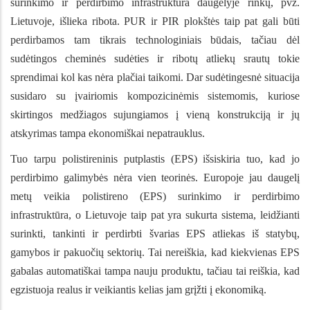
surinkimo ir perdirbimo infrastruktūra daugelyje rinkų, pvz.
Lietuvoje, išlieka ribota. PUR ir PIR plokštės taip pat gali būti
perdirbamos tam tikrais technologiniais būdais, tačiau dėl
sudėtingos cheminės sudėties ir ribotų atliekų srautų tokie
sprendimai kol kas nėra plačiai taikomi. Dar sudėtingesnė situacija
susidaro su įvairiomis kompozicinėmis sistemomis, kuriose
skirtingos medžiagos sujungiamos į vieną konstrukciją ir jų
atskyrimas tampa ekonomiškai nepatrauklus.
Tuo tarpu polistireninis putplastis (EPS) išsiskiria tuo, kad jo
perdirbimo galimybės nėra vien teorinės. Europoje jau daugelį
metų veikia polistireno (EPS) surinkimo ir perdirbimo
infrastruktūra, o Lietuvoje taip pat yra sukurta sistema, leidžianti
surinkti, tankinti ir perdirbti švarias EPS atliekas iš statybų,
gamybos ir pakuočių sektorių. Tai nereiškia, kad kiekvienas EPS
gabalas automatiškai tampa nauju produktu, tačiau tai reiškia, kad
egzistuoja realus ir veikiantis kelias jam grįžti į ekonomiką.