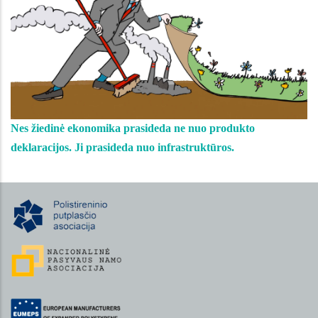
Nes žiedinė ekonomika prasideda ne nuo produkto
deklaracijos. Ji prasideda nuo infrastruktūros.