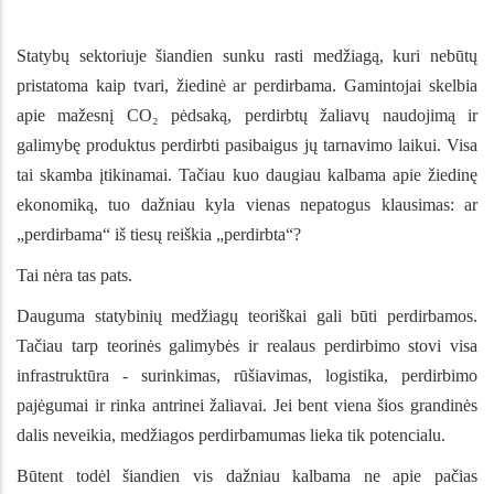
Statybų sektoriuje šiandien sunku rasti medžiagą, kuri nebūtų
pristatoma kaip tvari, žiedinė ar perdirbama. Gamintojai skelbia
apie mažesnį CO₂ pėdsaką, perdirbtų žaliavų naudojimą ir
galimybę produktus perdirbti pasibaigus jų tarnavimo laikui. Visa
tai skamba įtikinamai. Tačiau kuo daugiau kalbama apie žiedinę
ekonomiką, tuo dažniau kyla vienas nepatogus klausimas: ar
„perdirbama“ iš tiesų reiškia „perdirbta“?
Tai nėra tas pats.
Dauguma statybinių medžiagų teoriškai gali būti perdirbamos.
Tačiau tarp teorinės galimybės ir realaus perdirbimo stovi visa
infrastruktūra - surinkimas, rūšiavimas, logistika, perdirbimo
pajėgumai ir rinka antrinei žaliavai. Jei bent viena šios grandinės
dalis neveikia, medžiagos perdirbamumas lieka tik potencialu.
Būtent todėl šiandien vis dažniau kalbama ne apie pačias