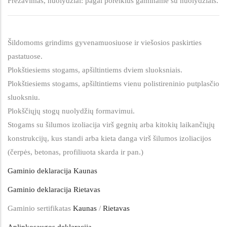
Frezavimas, nuolydžiai: pagal poreikius gaminame su nuolydžiais.
Šildomoms grindims gyvenamuosiuose ir viešosios paskirties
pastatuose.
Plokštiesiems stogams, apšiltintiems dviem sluoksniais.
Plokštiesiems stogams, apšiltintiems vienu polistireninio putplasčio
sluoksniu.
Plokščiųjų stogų nuolydžių formavimui.
Stogams su šilumos izoliacija virš gegnių arba kitokių laikančiųjų
konstrukcijų, kus standi arba kieta danga virš šilumos izoliacijos
(čerpės, betonas, profiliuota skarda ir pan.)
Gaminio deklaracija Kaunas
Gaminio deklaracija Rietavas
Gaminio sertifikatas
Kaunas
/
Rietavas
Aplinkosaugos deklaracija