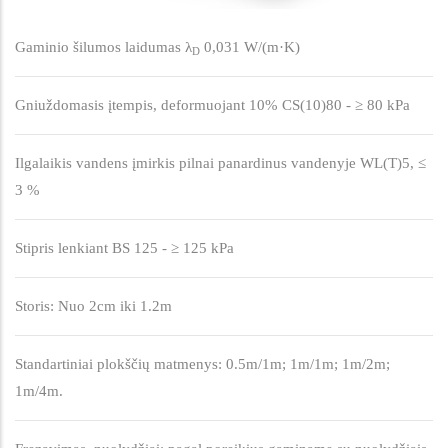
Gaminio šilumos laidumas λ
0,031 W/(m·K)
D
Gniuždomasis įtempis, deformuojant 10% CS(10)80 - ≥ 80 kPa
Ilgalaikis vandens įmirkis pilnai panardinus vandenyje WL(T)5, ≤
3 %
Stipris lenkiant BS 125 - ≥ 125 kPa
Storis: Nuo 2cm iki 1.2m
Standartiniai plokščių matmenys: 0.5m/1m; 1m/1m; 1m/2m;
1m/4m.