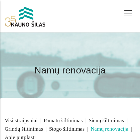
Skip
to
main
content
Namų renovacija
Visi straipsniai
|
Pamatų šiltinimas
|
Sienų šiltinimas
|
Grindų šiltinimas
|
Stogo šiltinimas
|
Namų renovacija
|
Apie putplastį