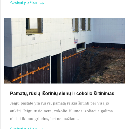
Skaityti plačiau
Pamatų, rūsių išorinių sienų ir cokolio šiltinimas
Jeigu pastate yra rūsys, pamatą reikia šiltinti per visą jo
aukštį. Jeigu rūsio nėra, cokolio šilumos izoliaciją galima
nleisti iki nuogrindos, bet ne mažiau...
Skaityti plačiau