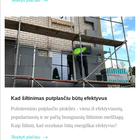
Kad šiltinimas putplasčiu būtų efektyvus
Polistireninio putplasčio plokštės - viena iš efektyviausių,
populiariausių ir ne pačių brangiausių šiltinimo medžiagų.
Kaip šiltinti, kad rezultatas būtų energiškai efektyvus?
Skaityti plačiau