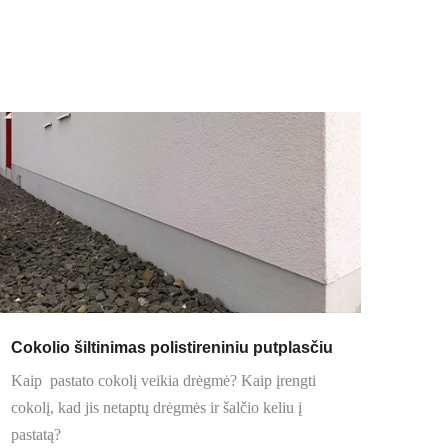
Cokolio šiltinimas polistireniniu putplasčiu
Kaip
pastato cokolį veikia drėgmė? Kaip įrengti
cokolį, kad jis netaptų drėgmės ir šalčio keliu į
pastatą?