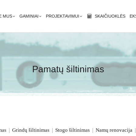
rindinė
igacija
E MUS
GAMINIAI
PROJEKTAVIMUI
SKAIČIUOKLĖS
EK
Pamatų šiltinimas
mas
|
Grindų šiltinimas
|
Stogo šiltinimas
|
Namų renovacija