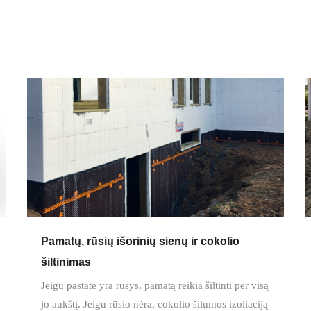
Pamatų, rūsių išorinių sienų ir cokolio
šiltinimas
Jeigu pastate yra rūsys, pamatą reikia šiltinti per visą
jo aukštį. Jeigu rūsio nėra, cokolio šilumos izoliaciją