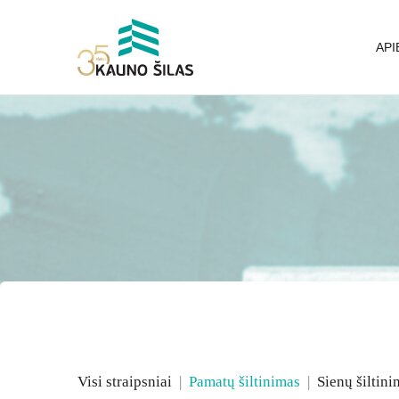
Pag
Skip
Nav
to
API
main
content
Visi straipsniai
|
Pamatų šiltinimas
|
Sienų šiltini